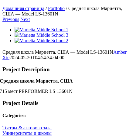
Домашняя страница
/
Portfolio
/
Средняя школа Мариетта,
США — Model LS-13601N
Previous
Next
View
Larger
View
Image
Larger
View
Image
Larger
Image
Средняя школа Мариетта, США — Model LS-13601N
Amber
Xie
2024-05-20T04:54:34-04:00
Project Description
Средняя школа Мариетта, США
715 мест PERFORMER LS-13601N
Project Details
Categories:
Театры & актового зала
Университеты и школы