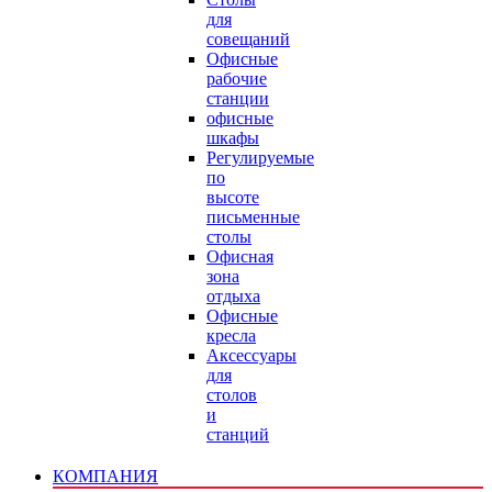
для
совещаний
Офисные
рабочие
станции
офисные
шкафы
Регулируемые
по
высоте
письменные
столы
Офисная
зона
отдыха
Офисные
кресла
Аксессуары
для
столов
и
станций
КОМПАНИЯ