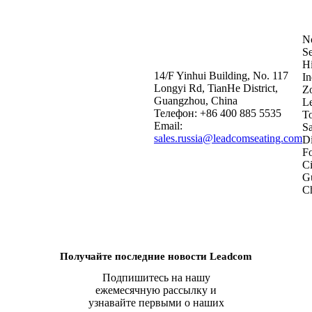
з
No
Головной офис
Se
Hi
14/F Yinhui Building, No. 117
In
+86 400 885 5535
Longyi Rd, TianHe District,
Z
sales.russia@leadcomseating.com
Guangzhou, China
L
Телефон: +86 400 885 5535
T
Email:
S
sales.russia@leadcomseating.com
Di
F
Ci
​​​
C
Получайте последние новости Leadcom
Подпишитесь на нашу
ежемесячную рассылку и
узнавайте первыми о наших