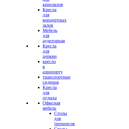
кинозалов
Кресла
для
концертных
залов
Mебель
для
aудиторная
Кресла
для
церкви
кресло
в
аэропорту
транспортные
сидения
Kресла
для
отдыха
Офисная
мебель
Столы
для
тренингов
Cтолы